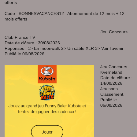
offerts
Code : BONNESVACANCES12 : Abonnement de 12 mois + 12
mois offerts
Jeu Concours
Club France TV
Date de clôture : 30/08/2026
Réponses : 1> En moonwalk 2> Un câble XLR 3> Voir l'avenir
Publié le 06/08/2026
Jeu Concours
Kverneland
Date de clôture :
14/08/2026
Jeu sans
Classement.
Publié le
06/08/2026