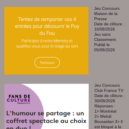
Jeu Concours
Maison de la
Presse
Date de clôture :
16/08/2026
Jeu sans
Classement.
Publié le
05/08/2026
Jeu Concours
Club France TV
Date de clôture :
30/08/2026
Réponses :
1> Montréal
2> Mehdi
Bousaidan 3> Il
est bloqué à la