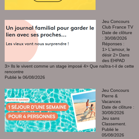
Jeu Concours
Club France TV
Date de clôture
: 30/08/2026
Réponses :
1> L'amour, le
désir 2> Dans
des EHPAD
3> Ils le vivent comme un stage imposé 4> Que naîtra-t-il de cette
rencontre
Publié le 06/08/2026
Jeu Concours
Pierre &
Vacances
Date de clôture :
30/08/2026
Jeu sans
Classement.
Publié le
05/08/2026