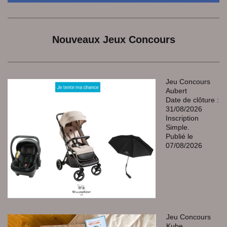
Nouveaux Jeux Concours
Jeu Concours
Aubert
Date de clôture :
31/08/2026
Inscription
Simple.
Publié le
07/08/2026
Jeu Concours
Kube