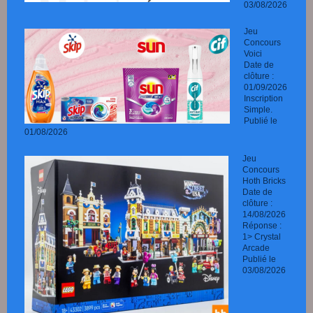
03/08/2026
Jeu
Concours
Voici
Date de
clôture :
01/09/2026
Inscription
Simple.
Publié le
01/08/2026
Jeu
Concours
Hoth Bricks
Date de
clôture :
14/08/2026
Réponse :
1> Crystal
Arcade
Publié le
03/08/2026