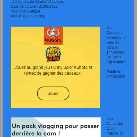
Jeu Concours Odalys Vacances
Date de clôture : 31/08/2026
Inscription Simple.
Publié le 06/08/2026
Jeu
Concours
Kverneland
Date de
clôture :
14/08/2026
Jeu sans
Classement
.
Publié le
06/08/2026
Jeu
Concours
Club
France TV